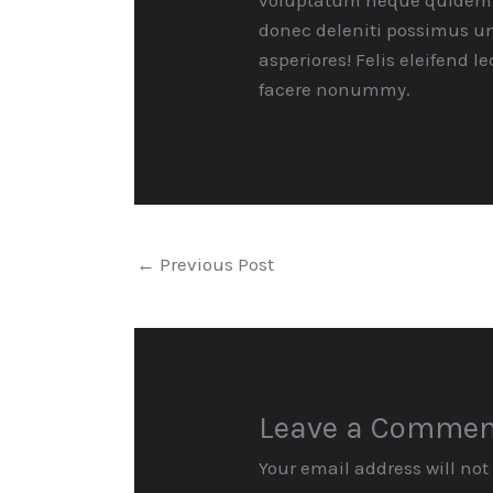
voluptatum neque quidem ia
donec deleniti possimus u
asperiores! Felis eleifend 
facere nonummy.
←
Previous Post
Leave a Comme
Your email address will not