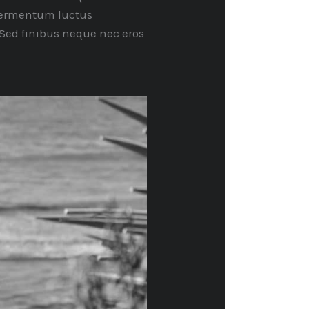
 fermentum luctus
 Sed finibus neque nec eros