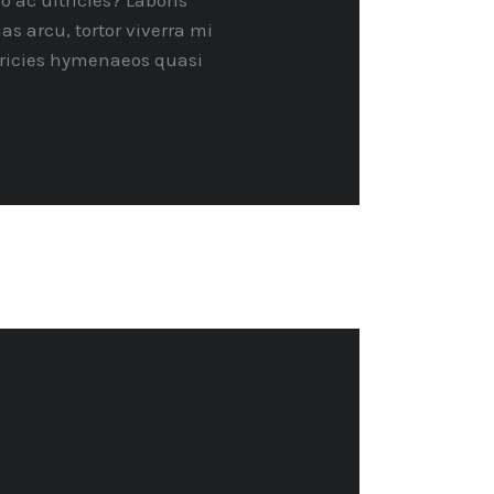
ac ultricies? Laboris
 arcu, tortor viverra mi
Ultricies hymenaeos quasi