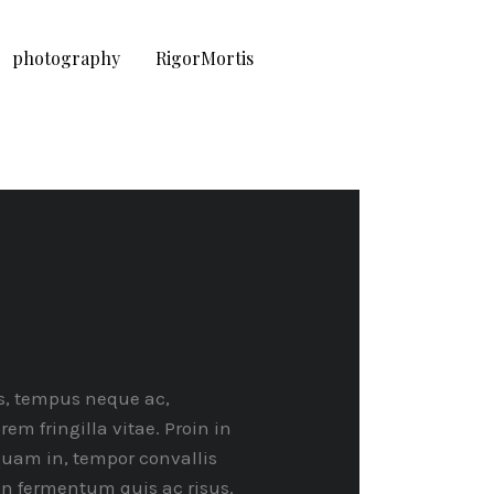
photography
RigorMortis
s, tempus neque ac,
rem fringilla vitae. Proin in
 quam in, tempor convallis
din fermentum quis ac risus.