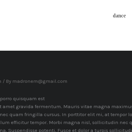
dance
n
/ By
madronem@gmail.com
porro quisquam est
it amet gravida fermentum. Mauris vitae magna maximu
nec quam fringilla cursus. In porttitor elit mi, at tempor lo
lum efficitur tempor. Morbi magna nisl, sollicitudin nec
. Suspendisse potenti. Fusce et dolor a turpis sollicitu