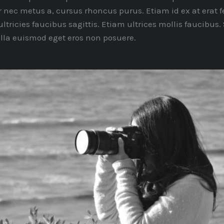
or nec metus a, cursus rhoncus purus. Etiam id ex at erat
tricies faucibus sagittis. Etiam ultrices mollis faucibus.
ulla euismod eget eros non posuere.