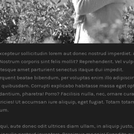
s excepteur sollicitudin lorem aut donec nostrud imperdie
Nostrum corporis sint felis mollit? Reprehenderit. Vel vu
ntesque amet parturient senectus itaque dui impedit.
rquent beatae bibendum, per voluptas enim illo adipisc
 quibusdam. Corrupti explicabo habitasse massa eget opt
antium, pharetra! Porro? Facilisis nulla, nec, ornare cur
tricies! Ut accumsan iure aliquip, eget fugiat. Totam totam
cum.
ui, aute donec odit ultrices diam ullam, in aliquip justo