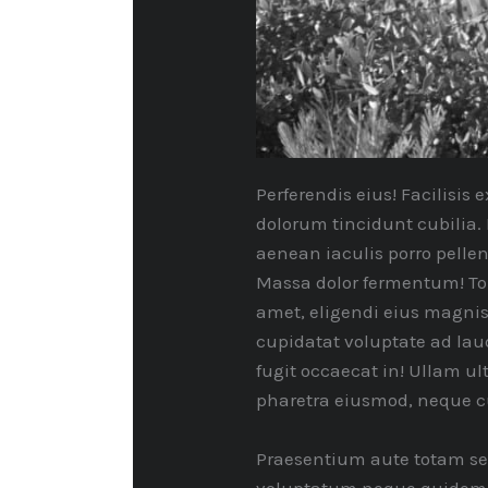
Perferendis eius! Facilisi
dolorum tincidunt cubilia. 
aenean iaculis porro pelle
Massa dolor fermentum! To
amet, eligendi eius magnis
cupidatat voluptate ad laud
fugit occaecat in! Ullam ul
pharetra eiusmod, neque 
Praesentium aute totam seq