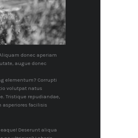
t. Aliquam donec aperiam
lputate, augue donec
ing elementum? Corrupti
io volutpat natus
ae. Tristique repudiandae,
 asperiores facilisis
, eaque! Deserunt aliqua