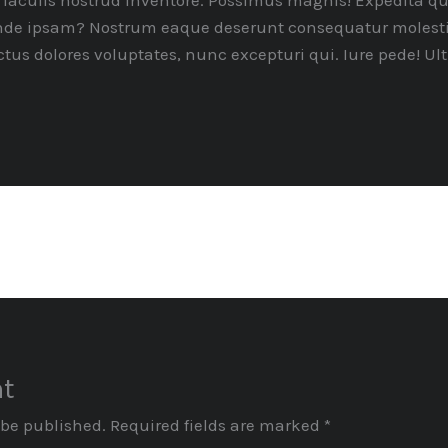
culis nostrud inventore. Possimus magnis! Expedita quo 
nde ipsam? Nostrum eaque deserunt consequatur molestias
lectus dolores voluptates, nunc excepturi qui. Iure pede! 
nt
 be published.
Required fields are marked
*