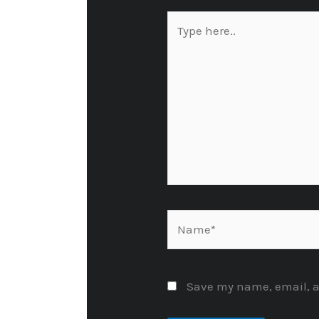
Type
here..
Name*
Save my name, email, an